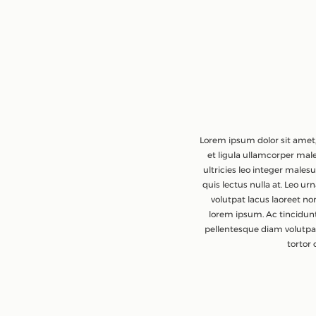
Lorem ipsum dolor sit amet,
et ligula ullamcorper male
ultricies leo integer male
quis lectus nulla at. Leo ur
volutpat lacus laoreet no
lorem ipsum. Ac tincidunt 
pellentesque diam volutpa
tortor