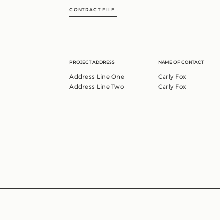
CONTRACT FILE
PROJECT ADDRESS
NAME OF CONTACT
Address Line One
Carly Fox
Address Line Two
Carly Fox